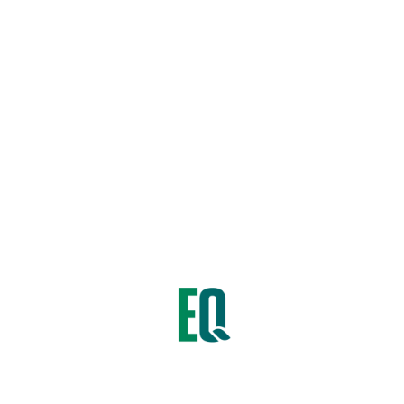
cultivos que
extraen altas cantidades de
hortalizas, cereales,
gramíneas, banano, frutales, 
Granulometría homogénea que
mezclas
físicas.
COMPOSICIÓN:
Nitrógeno (N) 18%
Azufre (S) 22%
Algas marinas (Ácido Alginic
Categorías:
Agro
,
Fertilizant
 EQ BALANCE
ORIUS